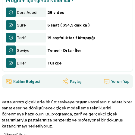
Program İçeriğinde Neler Var?
Ders Adedi
29 video
Süre
6 saat ( 354,5 dakika )
Tarif
19 sayfalık tarif kitapçığı
Seviye
Temel · Orta · İleri
Diller
Türkçe
Katılım Belgesi
Paylaş
Yorum Yap
Pastalarınızı çiçeklerle bir üst seviyeye taşıyın Pastalarınızı adeta birer
sanat eserine dönüştürecek çiçek modelleme tekniklerini
öğrenmeye hazır olun. Bu programda, zarif ve gerçekçi çiçek
tasarımlarıyla pastalarınıza benzersiz ve profesyonel bir dokunuş
kazandırmayı hedefliyoruz.
0 Puan
-
0 Yorum