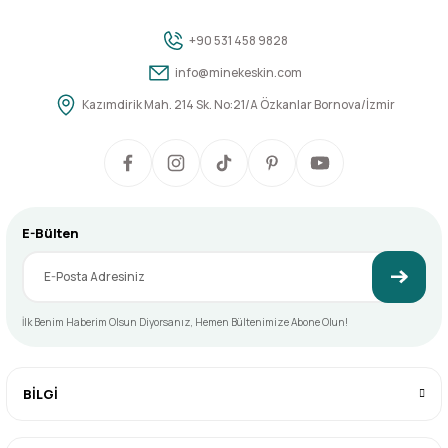
İzleme süresi: Satın alma tarihinden itibaren 2 yıl sınırsız erişim
Tarifler ve dokümanlar, platform üzerinden katılımcılara sunulmaktadır.
+90 531 458 9828
Videoların indirilmesi veya harici depolama yapılması gerekmeksizin erişim
sağlanır.
info@minekeskin.com
Destek ve İletişim
Kazımdirik Mah. 214 Sk. No:21/A Özkanlar Bornova/İzmir
Programla ilgili sorularınız için haftaiçi mesai saatlerinde +90 531 458 98 28
numaralı WhatsApp hattımızdan bize ulaşabilirsiniz. Ayrıntılı olarak
yanıtlamaktan memnuniyet duyarız. Program katılımınızla birlikte, 3 ay
süresince ücretsiz danışmanlık desteği de sağlanır. Bu süre, satın alma
tarihinizle birlikte başlar.
E-Bülten
Katılım Belgesi
Program sürecinde öğrendiğiniz teknikleri başarıyla uygulayıp, hazırladığınız
ürünlerin fotoğraflarını bizimle paylaşmanız durumunda; Mine Keskin Atölye
tarafından imzalanmış dijital bir katılım belgesi, tercihinize göre Türkçe veya
İngilizce olarak tarafınıza gönderilir.
İlk Benim Haberim Olsun Diyorsanız, Hemen Bültenimize Abone Olun!
BİLGİ