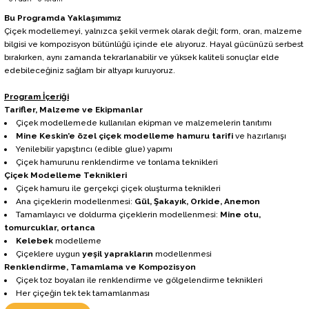
Bu Programda Yaklaşımımız
Çiçek modellemeyi, yalnızca şekil vermek olarak değil; form, oran, malzeme
bilgisi ve kompozisyon bütünlüğü içinde ele alıyoruz. Hayal gücünüzü serbest
bırakırken, aynı zamanda tekrarlanabilir ve yüksek kaliteli sonuçlar elde
edebileceğiniz sağlam bir altyapı kuruyoruz.
Program İçeriği
Tarifler, Malzeme ve Ekipmanlar
Çiçek modellemede kullanılan ekipman ve malzemelerin tanıtımı
Mine Keskin’e özel çiçek modelleme hamuru tarifi
ve hazırlanışı
Yenilebilir yapıştırıcı (edible glue) yapımı
Çiçek hamurunu renklendirme ve tonlama teknikleri
Çiçek Modelleme Teknikleri
Çiçek hamuru ile gerçekçi çiçek oluşturma teknikleri
Ana çiçeklerin modellenmesi:
Gül, Şakayık, Orkide, Anemon
Tamamlayıcı ve doldurma çiçeklerin modellenmesi:
Mine otu,
tomurcuklar, ortanca
Kelebek
modelleme
Çiçeklere uygun
yeşil yaprakların
modellenmesi
Renklendirme, Tamamlama ve Kompozisyon
Çiçek toz boyaları ile renklendirme ve gölgelendirme teknikleri
Her çiçeğin tek tek tamamlanması
Çiçeklerin birleştirilmesi ve final kompozisyonun oluşturulması