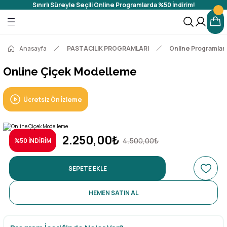
Sınırlı Süreyle Seçili Online Programlarda %50 İndirim!
Geri Dön
Geri Dön
 PROGRAMLARI
Anasayfa
PASTACILIK PROGRAMLARI
Online Programlar
ar
Online Çiçek Modelleme
mlar
Ücretsiz Ön İzleme
gramlar
2.250,00₺
4.500,00₺
%50 İNDİRİM
SEPETE EKLE
HEMEN SATIN AL