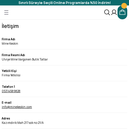
Sınırlı Süreyle Seçili Online Programlarda %50 İndirim!
Geri Dön
Geri Dön
 PROGRAMLARI
İletişim
ar
Firma Adı
Mine Keskin
mlar
Firma Resmi Adı
Ulviye Mine Vargonen Butik Tatlar
gramlar
Yetkili Kişi
Firma Yetkilisi
Telefon 1
05314589828
E-mail
info@minekeskin.com
Adres
Kazımdirik Mah 217 sok no:21/A