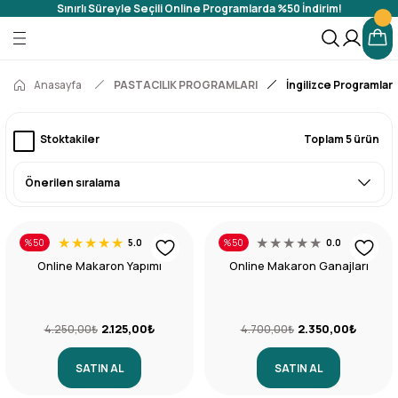
Sınırlı Süreyle Seçili Online Programlarda %50 İndirim!
Geri Dön
Geri Dön
 PROGRAMLARI
Anasayfa
PASTACILIK PROGRAMLARI
İngilizce Programlar
ar
Stoktakiler
Toplam 5 ürün
mlar
gramlar
%50
%50
5.0
0.0
Online Makaron Yapımı
Online Makaron Ganajları
2.125,00₺
2.350,00₺
4.250,00₺
4.700,00₺
SATIN AL
SATIN AL