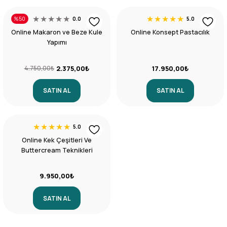
%50
0.0
5.0
Online Makaron ve Beze Kule
Online Konsept Pastacılık
Yapımı
2.375,00₺
17.950,00₺
4.750,00₺
SATIN AL
SATIN AL
5.0
Online Kek Çeşitleri Ve
Buttercream Teknikleri
9.950,00₺
SATIN AL