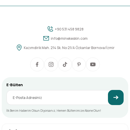
+90 531 458 9828
info@minekeskin.com
Kazımdirik Mah. 214 Sk. No:21/A Özkanlar Bornova/İzmir
E-Bülten
İlk Benim Haberim Olsun Diyorsanız, Hemen Bültenimize Abone Olun!